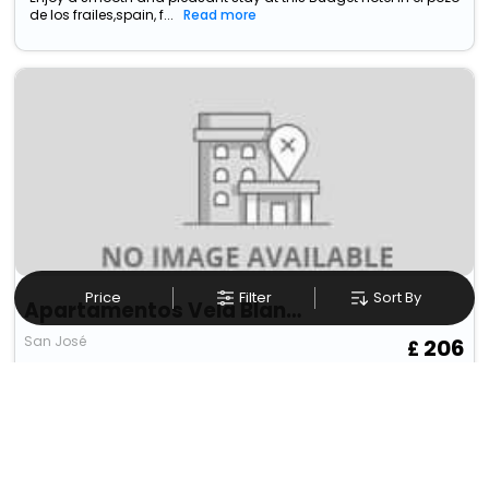
de los frailes,spain, f...
Read more
Price
Filter
Sort By
Apartamentos Vela Blanca
San José
206
3.33 km from el pozo de los
GBP
17
Taxes & Fees
frailes
Per night
This Apartment in el pozo de los frailes,spain provides a simple
yet satisfying experien...
Read more