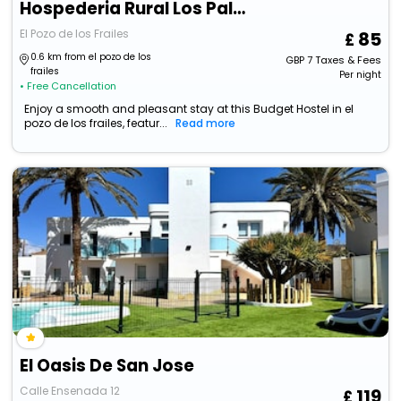
Hospederia Rural Los Palmitos
El Pozo de los Frailes
85
0.6 km from el pozo de los
GBP
7
Taxes & Fees
frailes
Per night
• Free Cancellation
Enjoy a smooth and pleasant stay at this Budget Hostel in el
pozo de los frailes, featur...
Read more
El Oasis De San Jose
Calle Ensenada 12
119