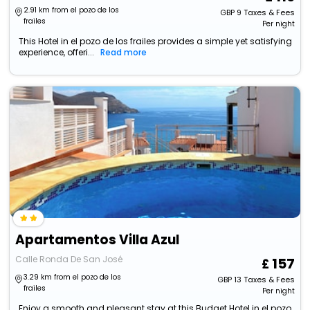
2.91 km from el pozo de los
GBP
9
Taxes & Fees
frailes
Per night
This Hotel in el pozo de los frailes provides a simple yet satisfying
experience, offeri...
Read more
Apartamentos Villa Azul
Calle Ronda De San José
157
3.29 km from el pozo de los
GBP
13
Taxes & Fees
frailes
Per night
Enjoy a smooth and pleasant stay at this Budget Hotel in el pozo